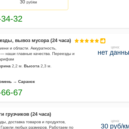
30
руб/км
езды, вывоз мусора (24 часа)
цена:
мени и области. Аккуратность,
нет данн
 — наши главные качества. Переезды и
тарифам
рина
2,2 м.
Высота
2,3 м.
юмень → Саранск
и грузчиков (24 часа)
цена:
ы, доставка товаров и продуктов,
30 руб/к
. Газели любых размеров. Работаем по