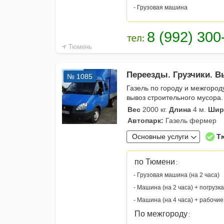
- Грузовая машина
Тюмень
Переезды. Грузчики. В
№ 1085
Газель по городу и межгоро
вывоз строительного мусора
Вес
2000 кг.
Длина
4 м.
Шир
Автопарк:
Газель фермер
Основные услуги
Т
по Тюмени
:
- Грузовая машина (на 2 часа)
- Машина (на 2 часа) + погрузка
- Машина (на 4 часа) + рабочие
По межгороду
: