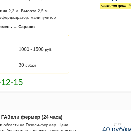
ина
2,2 м.
Высота
2,5 м.
реферджиратор, манипулятор
юмень → Саранск
1000 - 1500
руб.
30
руб/км
 ГАЗели фермер (24 часа)
цена:
 и области на Газели-фермер. Цена
40 руб/к
бот. Аккуратная доставка, внимательное