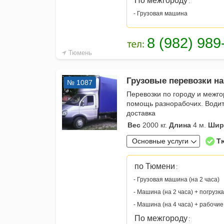
По межгороду
:
- Грузовая машина
Тюмень
Грузовые перевозки на
№ 1087
Перевозки по городу и межго
помощь разнорабочих. Водит
доставка
Вес
2000 кг.
Длина
4 м.
Шир
Основные услуги
Т
по Тюмени
:
- Грузовая машина (на 2 часа)
- Машина (на 2 часа) + погрузка
- Машина (на 4 часа) + рабочие
По межгороду
: