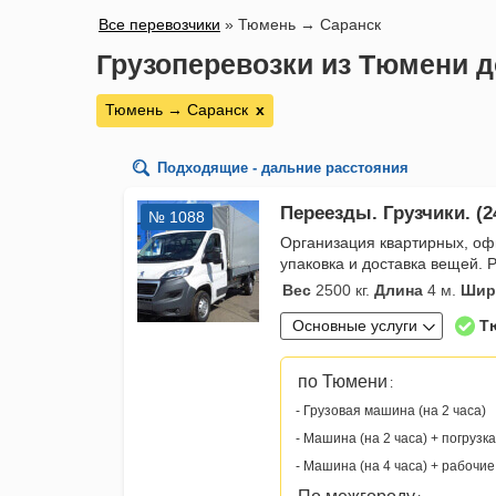
Все перевозчики
»
Тюмень → Саранск
Грузоперевозки из Тюмени д
Тюмень → Саранск
х
Подходящие - дальние расстояния
Переезды. Грузчики. (2
№ 1088
Организация квартирных, оф
упаковка и доставка вещей.
Вес
2500 кг.
Длина
4 м.
Шир
Основные услуги
Т
по Тюмени
:
- Грузовая машина (на 2 часа)
- Машина (на 2 часа) + погрузка
- Машина (на 4 часа) + рабочие