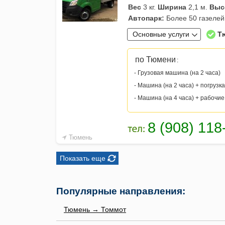
Вес
3 кг.
Ширина
2,1 м.
Выс
Автопарк:
Более 50 газелей
Основные услуги
Т
по Тюмени
:
- Грузовая машина (на 2 часа)
- Машина (на 2 часа) + погрузка
- Машина (на 4 часа) + рабочие
Тюмень
Показать еще
Популярные направления:
Тюмень → Томмот