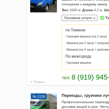
отношение к каждому заказу
Вес
1500 кг.
Длина
4,2 м.
Ши
Основные услуги
Т
по Тюмени
:
- Грузовая машина (на 2 часа)
- Машина (на 2 часа) + погрузка
- Машина (на 4 часа) + рабочие
По межгороду
:
- Грузовая машина
Тюмень
Переезды, грузчики луч
№ 1124
Профессиональные переезды 
доставка вещей в срок. Чист