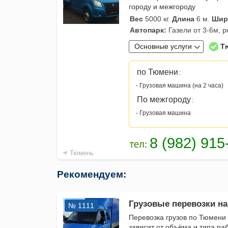
городу и межгороду
Вес
5000 кг.
Длина
6 м.
Шир
Автопарк:
Газели от 3-6м, 
Основные услуги
Т
по Тюмени
:
- Грузовая машина (на 2 часа)
По межгороду
:
- Грузовая машина
Тюмень
Рекомендуем:
Грузовые перевозки на
№ 1111
Перевозка грузов по Тюмени
зависит от объёма и типа ра