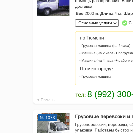
помощь разнорабочих. Водит
доставка
Вес
2000 кг.
Длина
4 м.
Шир
Основные услуги
С
по Тюмени
:
- Грузовая машина (на 2 часа)
- Машина (на 2 часа) + погрузка
- Машина (на 4 часа) + рабочие
По межгороду
:
- Грузовая машина
Тюмень
Грузовые перевозки и г
№ 1073
Грузоперевозки, переезды, с
упаковка. Работаем быстро 