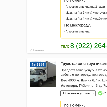
по Тюмени
:
- Грузовая машина (на 2 часа)
- Машина (на 2 часа) + погрузка
- Машина (на 4 часа) + рабочие
По межгороду
:
- Грузовая машина
Тюмень
Грузотакси с грузчиками
№ 1184
Предоставляю услуги автомоб
работаю по городу, пригород
Вес
4000 кг.
Длина
6,7 м.
Ши
Автопарк:
ГАЗели от 3 до 7
Основные услуги
С
по Тюмени
: