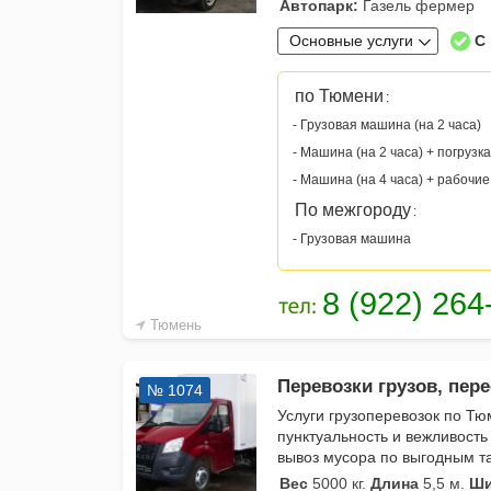
Автопарк:
Газель фермер
Основные услуги
С
по Тюмени
:
- Грузовая машина (на 2 часа)
- Машина (на 2 часа) + погрузка
- Машина (на 4 часа) + рабочие
По межгороду
:
- Грузовая машина
Тюмень
Перевозки грузов, пере
№ 1074
Услуги грузоперевозок по Тю
пунктуальность и вежливость
вывоз мусора по выгодным 
Вес
5000 кг.
Длина
5,5 м.
Ши