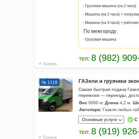
- Грузовая машина (на 2 часа)
- Машина (на 2 часа) + погрузка
- Машина (на 4 часа) + рабочие
По межгороду
:
- Грузовая машина
Тюмень
ГАЗели и грузчики эко
№ 1118
Самая быстрая подача Газел
перевозок — переезды, дост
Вес
5000 кг.
Длина
4,2 м.
Ши
Автопарк:
Газели любых габ
Основные услуги
С
Тюмень