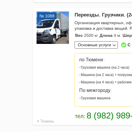
Переезды. Грузчики. (2
№ 1088
Организация квартирных, оф
упаковка и доставка вещей.
Вес
2500 кг.
Длина
4 м.
Шир
Основные услуги
С
по Тюмени
:
- Грузовая машина (на 2 часа)
- Машина (на 2 часа) + погрузка
- Машина (на 4 часа) + рабочие
По межгороду
:
- Грузовая машина
Тюмень