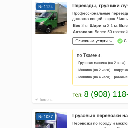
Переезды, грузчики луч
№ 1124
Профессиональные переезды 
доставка вещей в срок. Чист
Вес
3 кг.
Ширина
2,1 м.
Выс
Автопарк:
Более 50 газелей
Основные услуги
С
по Тюмени
:
- Грузовая машина (на 2 часа)
- Машина (на 2 часа) + погрузка
- Машина (на 4 часа) + рабочие
Тюмень
Грузовые перевозки на
№ 1087
Перевозки по городу и межго