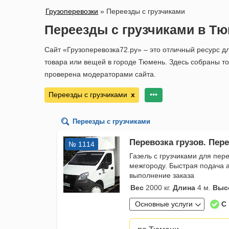
Грузоперевозки
»
Переезды с грузчиками
Переезды с грузчиками в Т
Сайт «Грузоперевозка72.ру» – это отличный ресурс дл
товара или вещей в городе Тюмень. Здесь собраны т
проверена модераторами сайта.
Переезды с грузчиками
х
•••
Переезды с грузчиками
Перевозка грузов. Пер
№ 1114
Газель с грузчиками для пере
межгороду. Быстрая подача а
выполнение заказа
Вес
2000 кг.
Длина
4 м.
Выс
Основные услуги
С