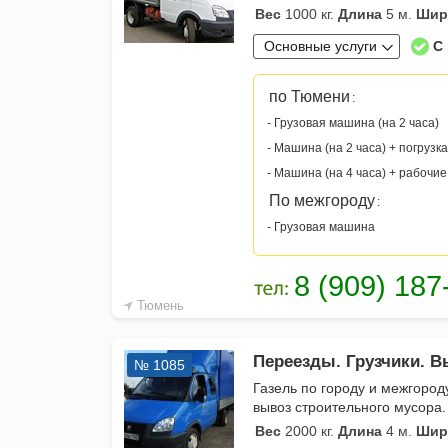
Вес
1000 кг.
Длина
5 м.
Шир
Основные услуги
С
по Тюмени
:
- Грузовая машина (на 2 часа)
- Машина (на 2 часа) + погрузка
- Машина (на 4 часа) + рабочие
По межгороду
:
- Грузовая машина
Тюмень
Переезды. Грузчики. В
№ 1085
Газель по городу и межгоро
вывоз строительного мусора
Вес
2000 кг.
Длина
4 м.
Шир